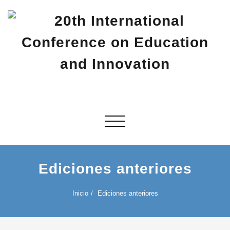
Saltar
al
contenido
20th International Conference on
20th CIEI 2027
Education and Innovation
Alternar navegación
Ediciones anteriores
Inicio
Ediciones anteriores