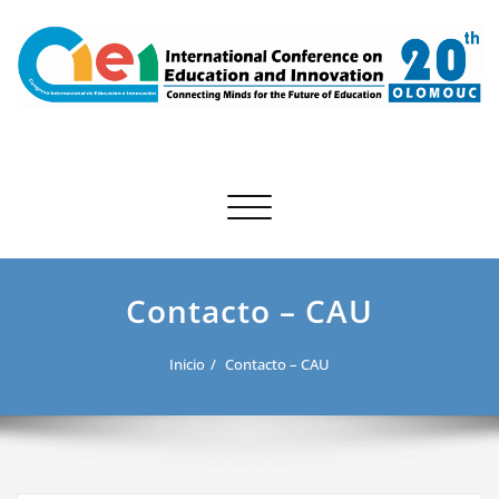
Saltar
al
contenido
20th International Conference on
20th CIEI 2027
Education and Innovation
Alternar navegación
Contacto – CAU
Inicio
Contacto – CAU