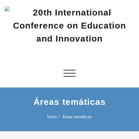
Saltar
al
contenido
20th International Conference on
20th CIEI 2027
Education and Innovation
Alternar navegación
Áreas temáticas
Inicio
Áreas temáticas